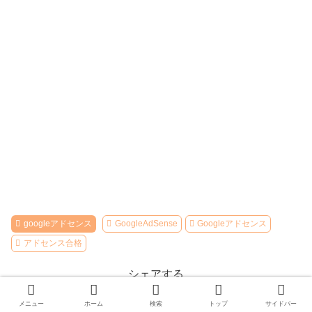
googleアドセンス
GoogleAdSense
Googleアドセンス
アドセンス合格
シェアする
X
Facebook
はてブ
メニュー
ホーム
検索
トップ
サイドバー